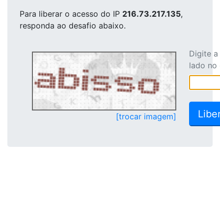
Para liberar o acesso
do IP
216.73.217.135
,
responda ao desafio abaixo.
Digite 
lado no
[trocar imagem]